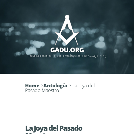
GADU.ORG
EN MEMORIA DE ALFREDO CORVALÁN (10 AGO 1935 – 24 JUL 2023)
Home
>
Antología
>
La Joya del
Pasado Maestro
La Joya del Pasado