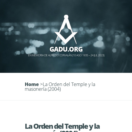
GADU.ORG
EN MEMORIA DE ALFREDO CORVALÁN (10 AGO 1935 – 24 JUL 2023)
Home
>
La Orden del Temple y la
masonería (2004)
La Orden del Temple y la