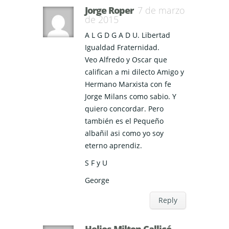
Jorge Roper
7 de marzo
de 2015
A L G D G A D U. Libertad
Igualdad Fraternidad.
Veo Alfredo y Oscar que
califican a mi dilecto Amigo y
Hermano Marxista con fe
Jorge Milans como sabio. Y
quiero concordar. Pero
también es el Pequeño
albañil asi como yo soy
eterno aprendiz.
S F y U
George
Reply