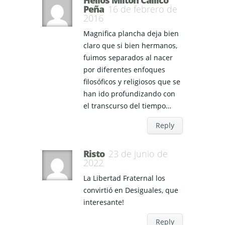
Helios Milton Callicó
Peña
16 de febrero de
2016
Magnifica plancha deja bien
claro que si bien hermanos,
fuimos separados al nacer
por diferentes enfoques
filosóficos y religiosos que se
han ido profundizando con
el transcurso del tiempo…
Reply
Risto
23 de junio de
2022
La Libertad Fraternal los
convirtió en Desiguales, que
interesante!
Reply