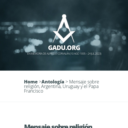
GADU.ORG
EN MEMORIA DE ALFREDO CORVALÁN (10 AGO 1935 – 24 JUL 2023)
Home
>
Antología
>
Mensaje sobre
religión, Argentina, Uruguay y el Papa
Francisco
Mensaje sobre religión,