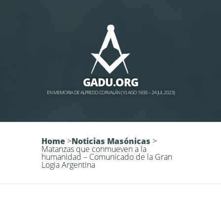
GADU.ORG
EN MEMORIA DE ALFREDO CORVALÁN (10 AGO 1935 – 24 JUL 2023)
Home
>
Noticias Masónicas
>
Matanzas que conmueven a la
humanidad – Comunicado de la Gran
Logia Argentina