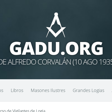
GADU.ORG
E ALFREDO CORVALÁN (10 AGO 1935 –
os
Libros
Masones Ilustres
Grandes Logias
so de Vigilantes de Logia