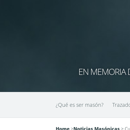
EN MEMORIA D
¿Qué es ser masón?
Trazad
Home
>
Noticias Masónicas
>
Cur