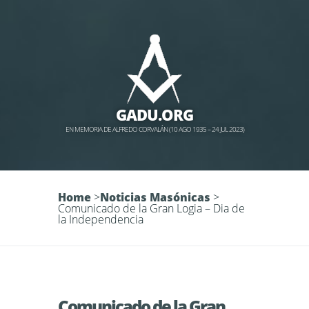
GADU.ORG
EN MEMORIA DE ALFREDO CORVALÁN (10 AGO 1935 – 24 JUL 2023)
Home
>
Noticias Masónicas
>
Comunicado de la Gran Logia – Dia de
la Independencia
Comunicado de la Gran