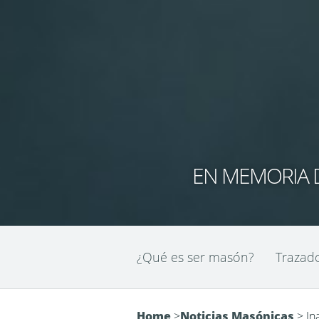
EN MEMORIA D
¿Qué es ser masón?
Trazad
Home
>
Noticias Masónicas
>
In