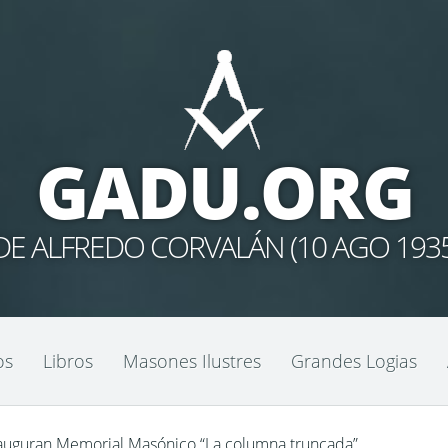
GADU.ORG
E ALFREDO CORVALÁN (10 AGO 1935 –
os
Libros
Masones Ilustres
Grandes Logias
auguran Memorial Masónico “La columna truncada”