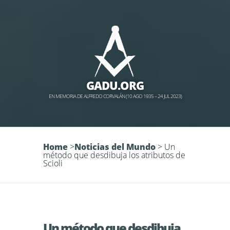
GADU.ORG
EN MEMORIA DE ALFREDO CORVALÁN (10 AGO 1935 – 24 JUL 2023)
Home
>
Noticias del Mundo
>
Un
método que desdibuja los atributos de
Scioli
Un método que desdibuja