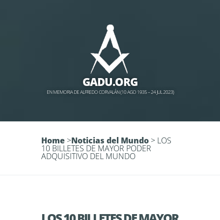
GADU.ORG
EN MEMORIA DE ALFREDO CORVALÁN (10 AGO 1935 – 24 JUL 2023)
Home
>
Noticias del Mundo
>
LOS
10 BILLETES DE MAYOR PODER
ADQUISITIVO DEL MUNDO
LOS 10 BILLETES DE MAYOR