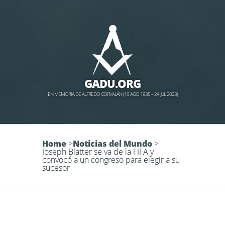
GADU.ORG
EN MEMORIA DE ALFREDO CORVALÁN (10 AGO 1935 – 24 JUL 2023)
Home
>
Noticias del Mundo
>
Joseph Blatter se va de la FIFA y
convocó a un congreso para elegir a su
sucesor