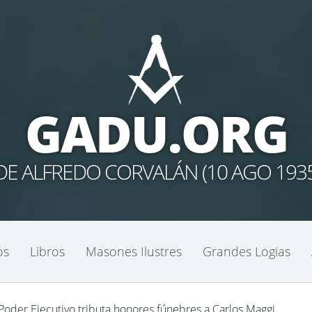
GADU.ORG
E ALFREDO CORVALÁN (10 AGO 1935 –
os
Libros
Masones Ilustres
Grandes Logias
Poder Ejecutivo tributa honores fúnebres a Carlos Maggi