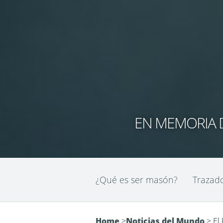
EN MEMORIA D
¿Qué es ser masón?
Trazad
Home
>
Noticias del Mundo
>
El 