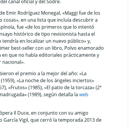
del canal oficial y del Sodre.
 de Emir Rodríguez Monegal, «Maggi fue de los
cosas», en una lista que incluía descubrir a
spínola, fue «de los primeros que lo intentó
sayo histórico de tipo revisionista hasta el
tendría en localizar un nuevo público» y,
imer best-seller con un libro, Polvo enamorado
 en que no había editoriales prácticamente y
 nacional».
bieron el premio a la mejor del año: «La
» (1959), «La noche de los ángeles inciertos»
67), «Frutos» (1985), «El patio de la torcaza» (2ª
 madrugada» (1989), según detalla la
web
a ópera Il Duce, en conjunto con su amigo
 García Vigil, que cerró la temporada 2013 de