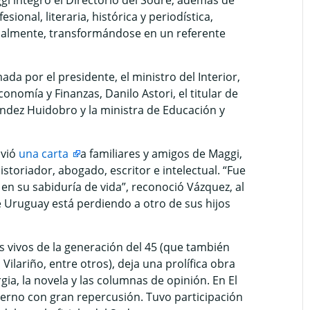
gi integró el Directorio del Sodre, además de
sional, literaria, histórica y periodística,
nalmente, transformándose en un referente
ada por el presidente, el ministro del Interior,
nomía y Finanzas, Danilo Astori, el titular de
ndez Huidobro y la ministra de Educación y
nvió
una carta
a familiares y amigos de Maggi,
storiador, abogado, escritor e intelectual. “Fue
n su sabiduría de vida”, reconoció Vázquez, al
 Uruguay está perdiendo a otro de sus hijos
 vivos de la generación del 45 (que también
Vilariño, entre otros), deja una prolífica obra
ia, la novela y las columnas de opinión. En El
terno con gran repercusión. Tuvo participación