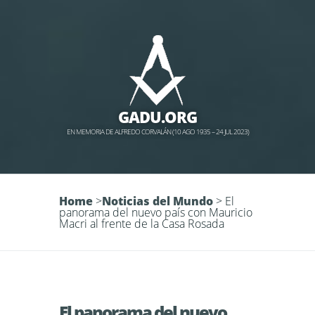
GADU.ORG
EN MEMORIA DE ALFREDO CORVALÁN (10 AGO 1935 – 24 JUL 2023)
Home
>
Noticias del Mundo
>
El
panorama del nuevo país con Mauricio
Macri al frente de la Casa Rosada
El panorama del nuevo