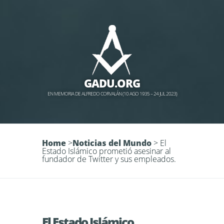
GADU.ORG
EN MEMORIA DE ALFREDO CORVALÁN (10 AGO 1935 – 24 JUL 2023)
Home
>
Noticias del Mundo
>
El
Estado Islámico prometió asesinar al
fundador de Twitter y sus empleados.
El Estado Islámico