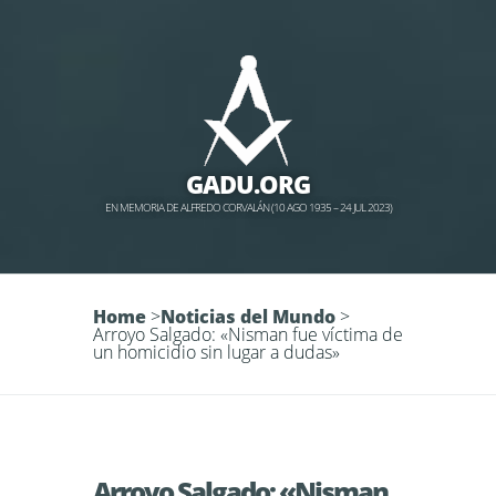
GADU.ORG
EN MEMORIA DE ALFREDO CORVALÁN (10 AGO 1935 – 24 JUL 2023)
Home
>
Noticias del Mundo
>
Arroyo Salgado: «Nisman fue víctima de
un homicidio sin lugar a dudas»
Arroyo Salgado: «Nisman