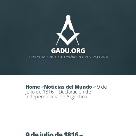
GADU.ORG
EN MEMORIA DE ALFREDO CORVALÁN (10 AGO 1935 – 24 JUL 2023)
Home
>
Noticias del Mundo
>
9 de
julio de 1816 – Declaración de
independencia de Argentina
9 de julio de 1816 –