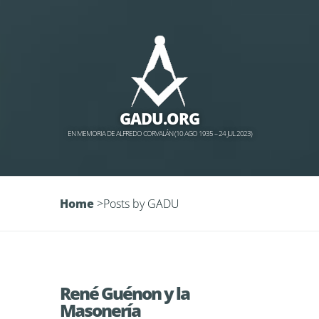
GADU.ORG
EN MEMORIA DE ALFREDO CORVALÁN (10 AGO 1935 – 24 JUL 2023)
Home
>
Posts by GADU
René Guénon y la
Masonería