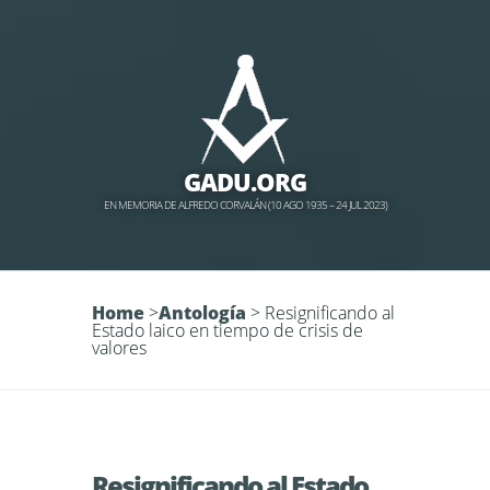
GADU.ORG
EN MEMORIA DE ALFREDO CORVALÁN (10 AGO 1935 – 24 JUL 2023)
Home
>
Antología
>
Resignificando al
Estado laico en tiempo de crisis de
valores
Resignificando al Estado