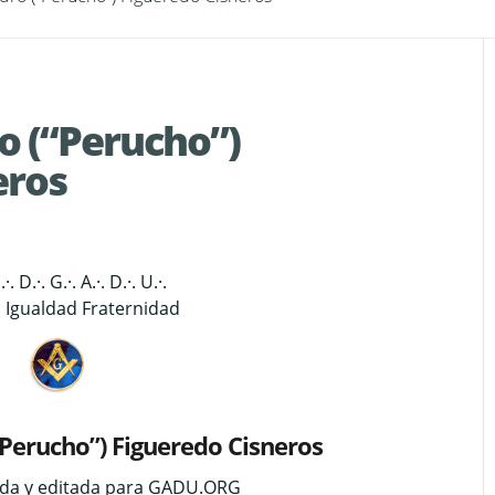
o (“Perucho”)
eros
.·. D.·. G.·. A.·. D.·. U.·.
d Igualdad Fraternidad
Perucho”) Figueredo Cisneros
ida y editada para GADU.ORG