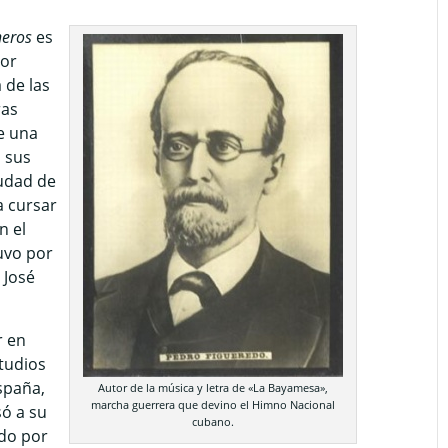
eros
es
yor
 de las
ras
e una
ó sus
udad de
a cursar
n el
uvo por
 José
r en
tudios
spaña,
Autor de la música y letra de «La Bayamesa»,
marcha guerrera que devino el Himno Nacional
ó a su
cubano.
ado por