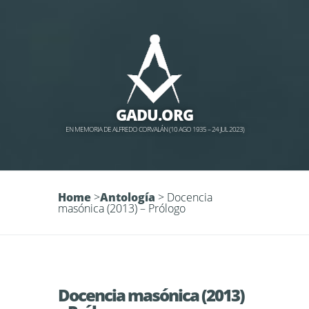
GADU.ORG
EN MEMORIA DE ALFREDO CORVALÁN (10 AGO 1935 – 24 JUL 2023)
Home
>
Antología
>
Docencia
masónica (2013) – Prólogo
Docencia masónica (2013)