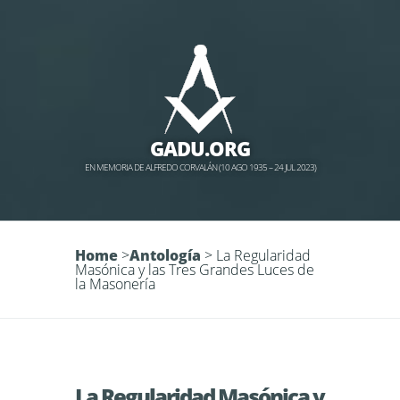
GADU.ORG
EN MEMORIA DE ALFREDO CORVALÁN (10 AGO 1935 – 24 JUL 2023)
Home
>
Antología
>
La Regularidad
Masónica y las Tres Grandes Luces de
la Masonería
La Regularidad Masónica y